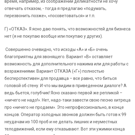
время, например, из соображений деликатности не хочу
отвечать отказом, - тогда я предлагаю «подумать,
перезвонить позже», «посоветоваться» и т.п.
Г) «ОТКАЗ». Я ясно даю понять, что возможностей для бизнеса
нет (я не покупаю вообще или покупаю у других).
Совершенно очевидно, что исходы «А» и «Б» очень
благоприятны для звонящего. Вариант «В» оставляет
возможность для дополнительного нажима или для работы с
возражениями. Вариант ОТКАЗА («Г») полностью
бесперспективен для продавца – все равно, что биться
головой об стену. И что мы видим в приведенном диалоге? А
ведь бьется, голубчик! Ясно сказано первой же репликой –
«ничего не надо!». Нет, надо-таки завести свою песню хитреца
про «ничего не продаем». Это непрофессионально, в конце
концов. Оператор холодных звонков должен быть готов к 99
неудачам из 100 проб и не делать лишних и неуместных
телодвижений, если ему отказывают. Вот эти ужимки конца