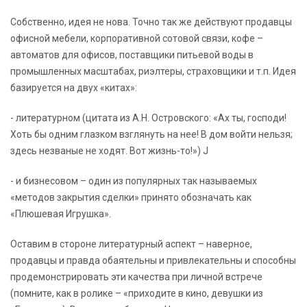
Собственно, идея не нова. Точно так же действуют продавцы
офисной мебели, корпоративной сотовой связи, кофе –
автоматов для офисов, поставщики питьевой воды в
промышленных масштабах, риэлтеры, страховщики и т.п. Идея
базируется на двух «китах»:
- литературном (цитата из А.Н. Островского: «Ах ты, господи!
Хоть бы одним глазком взглянуть на нее! В дом войти нельзя;
здесь незваные не ходят. Вот жизнь-то!») J
- и бизнесовом – один из популярных так называемых
«методов закрытия сделки» принято обозначать как
«Плюшевая Игрушка».
Оставим в стороне литературный аспект – наверное,
продавцы и правда обаятельны и привлекательны и способны
продемонстрировать эти качества при личной встрече
(помните, как в ролике – «приходите в кино, девушки из