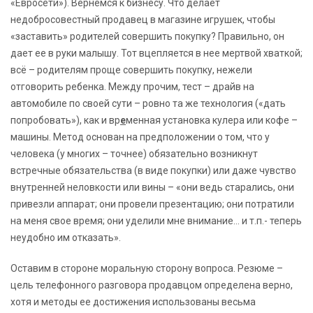
«Евросети»). Вернемся к бизнесу. Что делает
недобросовестный продавец в магазине игрушек, чтобы
«заставить» родителей совершить покупку? Правильно, он
дает ее в руки малышу. Тот вцепляется в нее мертвой хваткой;
всё – родителям проще совершить покупку, нежели
отговорить ребенка. Между прочим, тест – драйв на
автомобиле по своей сути – ровно та же технология («дать
попробовать»), как и вр
е
менная установка кулера или кофе –
машины. Метод основан на предположении о том, что у
человека (у многих – точнее) обязательно возникнут
встречные обязательства (в виде покупки) или даже чувство
внутренней неловкости или вины – «они ведь старались, они
привезли аппарат; они провели презентацию; они потратили
на меня свое время; они уделили мне внимание… и т.п.- теперь
неудобно им отказать».
Оставим в стороне моральную сторону вопроса. Резюме –
цель телефонного разговора продавцом определена верно,
хотя и методы ее достижения использованы весьма