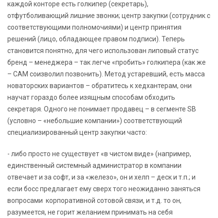
каждой конторе есть голкипер (секретарь),
отфутболивающий лишние звонки; центр закупки (сотрудник с
соответствующими полномочиями) и центр принятия
решений (лицо, обладающее правом подписи). Теперь
становится понятно, для чего использован липовый статус
бренд – менеджера – так легче «пробить» голкипера (как же
– САМ соизволил позвонить). Метод устаревший, есть масса
новаторских вариантов – обратитесь к хедхантерам, они
научат гораздо более изящным способам обходить
секретаря. Одного не понимает продавец – в сегменте SB
(условно – «небольшие компании») соответствующий
специализированный центр закупки часто:
- либо просто не существует «в чистом виде» (например,
единственный системный администратор в компании
отвечает и за софт, и за «железо», он и хелп – деск и т.п.; и
если босс предлагает ему сверх того неожиданно заняться
вопросами корпоративной сотовой связи, и т.д. то он,
разумеется, не горит желанием принимать на себя