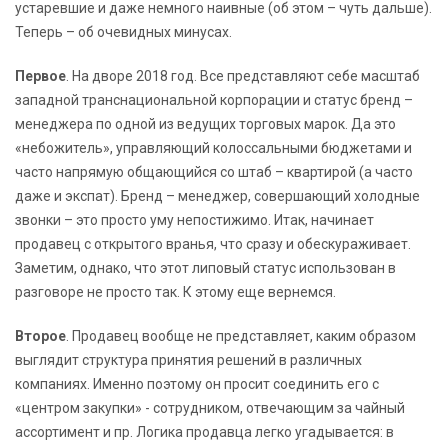
устаревшие и даже немного наивные (об этом – чуть дальше).
Теперь – об очевидных минусах.
Первое
. На дворе 2018 год. Все представляют себе масштаб
западной транснациональной корпорации и статус бренд –
менеджера по одной из ведущих торговых марок. Да это
«небожитель», управляющий колоссальными бюджетами и
часто напрямую общающийся со штаб – квартирой (а часто
даже и экспат). Бренд – менеджер, совершающий холодные
звонки – это просто уму непостижимо. Итак, начинает
продавец с открытого вранья, что сразу и обескураживает.
Заметим, однако, что этот липовый статус использован в
разговоре не просто так. К этому еще вернемся.
Второе
. Продавец вообще не представляет, каким образом
выглядит структура принятия решений в различных
компаниях. Именно поэтому он просит соединить его с
«центром закупки» - сотрудником, отвечающим за чайный
ассортимент и пр. Логика продавца легко угадывается: в