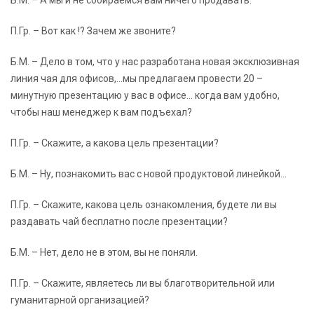
Б.М. – А мы и не собираемся вам ничего продавать.
П.Гр. – Вот как !? Зачем же звоните?
Б.М. – Дело в том, что у нас разработана новая эксклюзивная
линия чая для офисов,…мы предлагаем провести 20 –
минутную презентацию у вас в офисе… когда вам удобно,
чтобы наш менеджер к вам подъехал?
П.Гр. – Скажите, а какова цель презентации?
Б.М. – Ну, познакомить вас с новой продуктовой линейкой…
П.Гр. – Скажите, какова цель ознакомления, будете ли вы
раздавать чай бесплатно после презентации?
Б.М. – Нет, дело не в этом, вы не поняли.
П.Гр. – Скажите, являетесь ли вы благотворительной или
гуманитарной организацией?