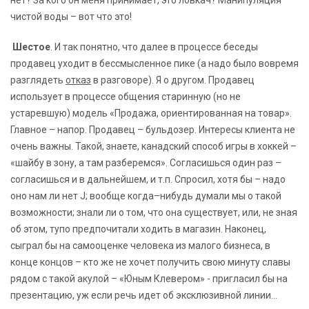
нет? За кого он меня принимает, это ловкач? Манипуляция
чистой воды – вот что это!
Шестое
. И так понятно, что далее в процессе беседы
продавец уходит в бессмысленное пике (а надо было вовремя
разглядеть
отказ
в разговоре). Я о другом. Продавец
использует в процессе общения старинную (но не
устаревшую) модель «Продажа, ориентированная на товар».
Главное – напор. Продавец – бульдозер. Интересы клиента не
очень важны. Такой, знаете, канадский способ игры в хоккей –
«шайбу в зону, а там разберемся». Согласишься один раз –
согласишься и в дальнейшем, и т.п. Спросил, хотя бы – надо
оно нам ли нет J; вообще когда–нибудь думали мы о такой
возможности; знали ли о том, что она существует, или, не зная
об этом, тупо предпочитали ходить в магазин. Наконец,
сыграл бы на самооценке человека из малого бизнеса, в
конце концов – кто же не хочет получить свою минуту славы
рядом с такой акулой – «Юным Клевером» - пригласил бы на
презентацию, уж если речь идет об эксклюзивной линии…