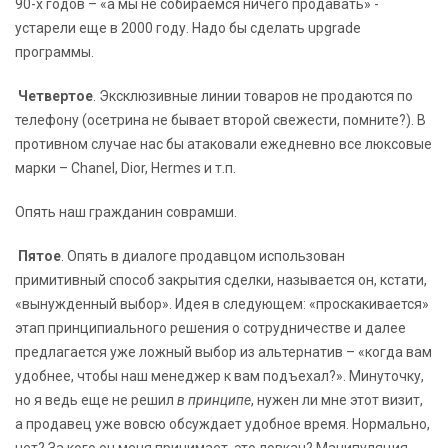
90-х годов – «а мы не собираемся ничего продавать» -
устарели еще в 2000 году. Надо бы сделать upgrade
программы.
Четвертое
. Эксклюзивные линии товаров не продаются по
телефону (осетрина не бывает второй свежести, помните?). В
противном случае нас бы атаковали ежедневно все люксовые
марки – Chanel, Dior, Hermes и т.п.
Опять наш гражданин соврамши.
Пятое
. Опять в диалоге продавцом использован
примитивный способ закрытия сделки, называется он, кстати,
«вынужденный выбор». Идея в следующем: «проскакивается»
этап принципиального решения о сотрудничестве и далее
предлагается уже ложный выбор из альтернатив – «когда вам
удобнее, чтобы наш менеджер к вам подъехал?». Минуточку,
но я ведь еще не решил
в принципе
, нужен ли мне этот визит,
а продавец уже вовсю обсуждает удобное время. Нормально,