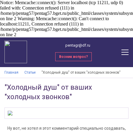
Notice: Memcache::connect(): Server localhost (tcp 11211, udp 0)
failed with: Connection refused (111) in
/home/p/pentag57/pentag57.bget.ru/public_html/classes/system/subsy
on line 2 Warning: Memcache::connect(): Can't connect to
localhost:11211, Connection refused (111) in
/home/p/pentag57/pentag57.bget.ru/public_html/classes/system/subsy
on line 2
pentagr@df.ru
Возник вопрос?
Главная
Статьи
"Холодный душ" от ваших "холодных звонков"
"Холодный душ" от ваших
"холодных звонков"
Ну вот, не хотел я этот комментарий специально создавать,