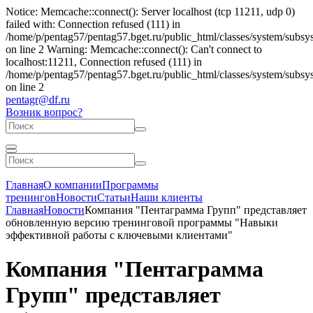
Notice: Memcache::connect(): Server localhost (tcp 11211, udp 0)
failed with: Connection refused (111) in
/home/p/pentag57/pentag57.bget.ru/public_html/classes/system/subs
on line 2 Warning: Memcache::connect(): Can't connect to
localhost:11211, Connection refused (111) in
/home/p/pentag57/pentag57.bget.ru/public_html/classes/system/subs
on line 2
pentagr@df.ru
Возник вопрос?
Главная
О компании
Программы
тренингов
Новости
Статьи
Наши клиенты
Главная
Новости
Компания "Пентаграмма Групп" представляет
обновленную версию тренинговой программы "Навыки
эффективной работы с ключевыми клиентами"
Компания "Пентаграмма
Групп" представляет