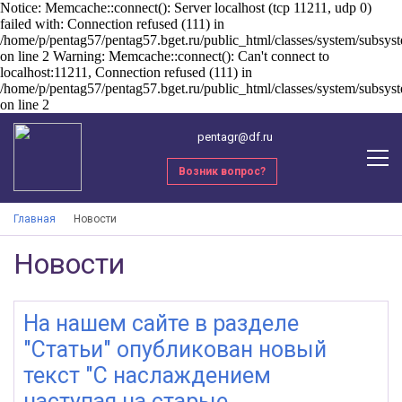
Notice: Memcache::connect(): Server localhost (tcp 11211, udp 0)
failed with: Connection refused (111) in
/home/p/pentag57/pentag57.bget.ru/public_html/classes/system/subsy
on line 2 Warning: Memcache::connect(): Can't connect to
localhost:11211, Connection refused (111) in
/home/p/pentag57/pentag57.bget.ru/public_html/classes/system/subsy
on line 2
pentagr@df.ru
Возник вопрос?
Главная
Новости
Новости
На нашем сайте в разделе
"Статьи" опубликован новый
текст "С наслаждением
наступая на старые